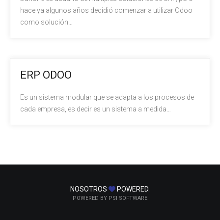
hace ya algunos años decidió comenzar a utilizar Odoo
como solución…
ERP ODOO
Es un sistema modular que se adapta a los procesos de
cada empresa, es decir es un sistema a medida…
NOSOTROS
POWERED.
POWERED BY PSI SOFTWARE